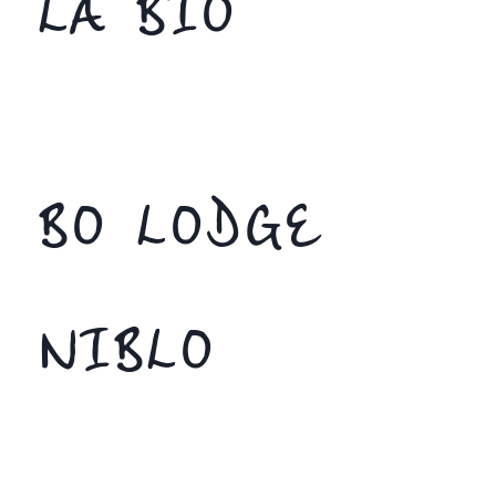
LA BIO
BO LODGE
NIBLO