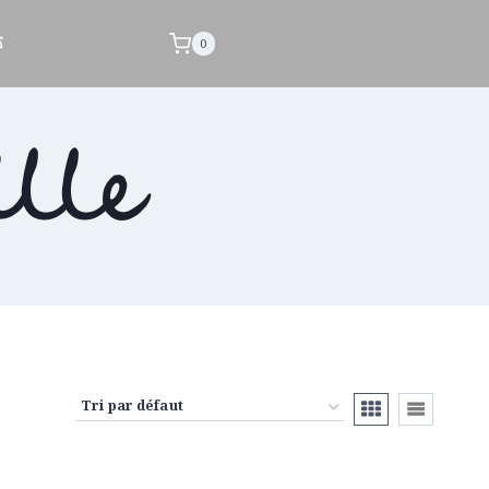
s
0
ille