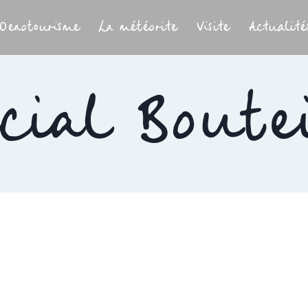
Oenotourisme
La météorite
Visite
Actualité
cial Boute