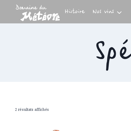
Aller
au
Histoire
Nos vins
contenu
Spé
2 résultats affichés