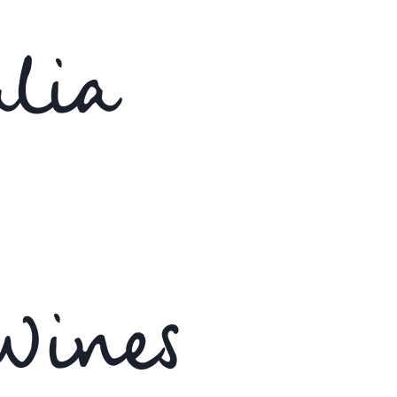
lia
Wines