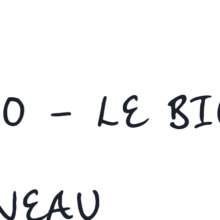
O – LE BI
NEAU