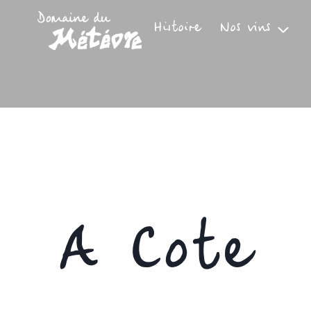
Aller
au
Histoire
Nos vins
contenu
A Cote