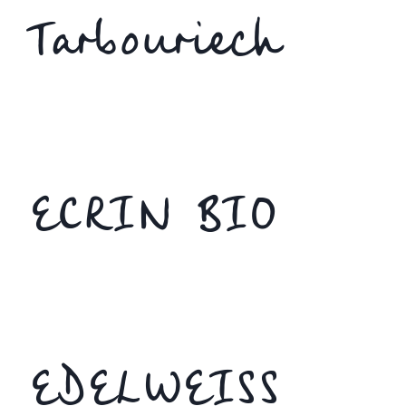
Tarbouriech
ECRIN BIO
EDELWEISS