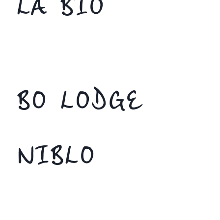
LA BIO
BO LODGE
NIBLO