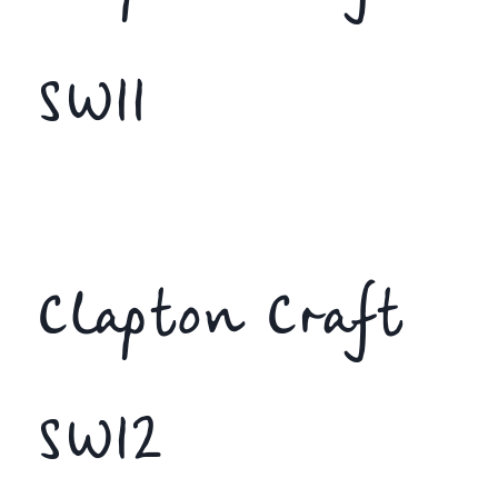
SW11
Clapton Craft
SW12