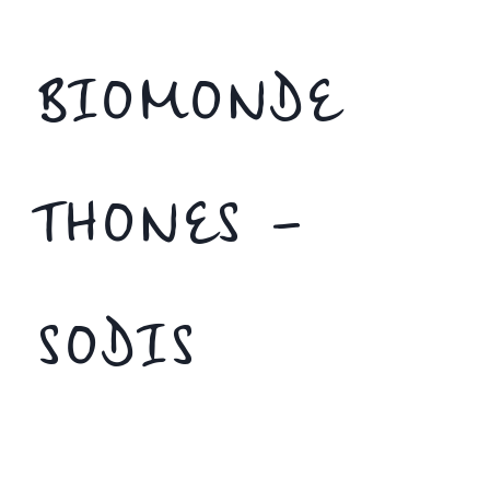
BIOMONDE
THONES –
SODIS