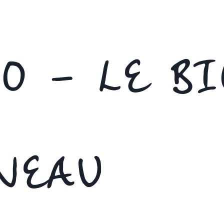
O – LE BI
NEAU