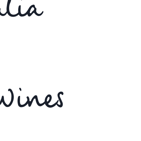
lia
Wines