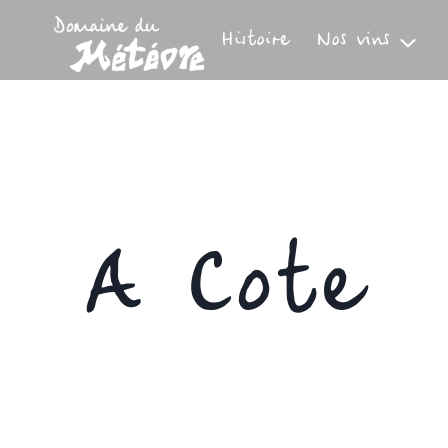
Aller
au
Histoire
Nos vins
contenu
A Cote