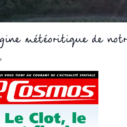
igine météoritique de notr
s