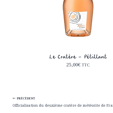
Le Cratère – Pétillant
25,00
€
TTC
Navigation
PRÉCÉDENT
de
Officialisation du deuxième cratère de météorite de Fr